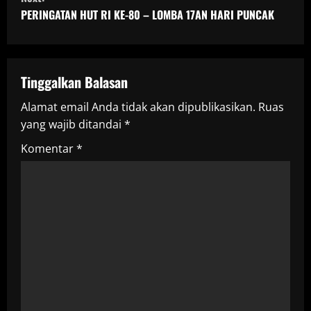
n
PERINGATAN HUT RI KE-80 – LOMBA 17AN HARI PUNCAK
t
i
Tinggalkan Balasan
n
Alamat email Anda tidak akan dipublikasikan.
Ruas
u
yang wajib ditandai
*
e
Komentar
*
R
e
a
d
i