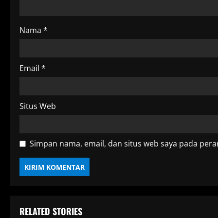
d
i
Nama
*
n
g
Email
*
Situs Web
Simpan nama, email, dan situs web saya pada pera
RELATED STORIES