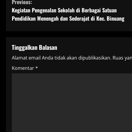
C
Previous:
Kegiatan Pengenalan Sekolah di Berbagai Satuan
o
Pendidikan Menengah dan Sederajat di Kec. Binuang
n
t
Tinggalkan Balasan
i
Alamat email Anda tidak akan dipublikasikan.
Ruas yan
n
Komentar
*
u
e
R
e
a